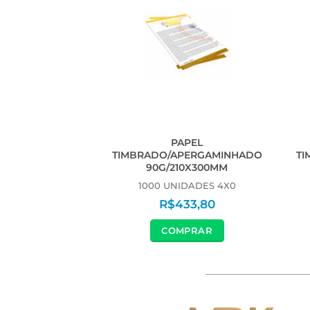
PEL
PAPEL
PERGAMINHADO
TIMBRADO/APERGAMINHADO
TI
0X300MM
90G/210X300MM
DADES 4X0
1000 UNIDADES 4X0
59,80
R$
433,80
PRAR
COMPRAR