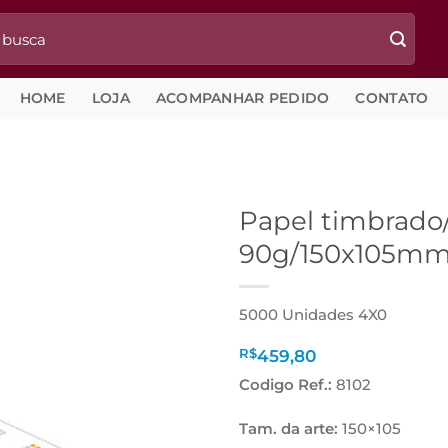
HOME
LOJA
ACOMPANHAR PEDIDO
CONTATO
Papel timbrad
90g/150x105m
5000 Unidades 4X0
R$
459,80
Codigo Ref.:
8102
Tam. da arte:
150×105