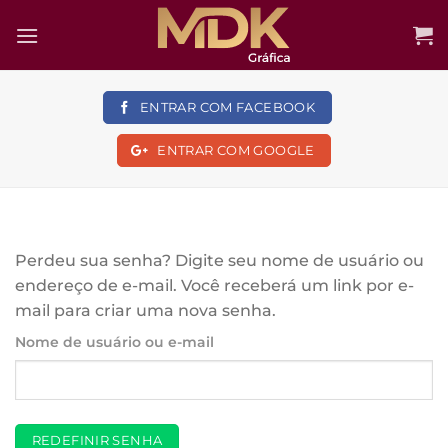
Skip
to
content
ENTRAR COM
FACEBOOK
ENTRAR COM
GOOGLE
Perdeu sua senha? Digite seu nome de usuário ou
endereço de e-mail. Você receberá um link por e-
mail para criar uma nova senha.
Obrigatório
Nome de usuário ou e-mail
REDEFINIR SENHA