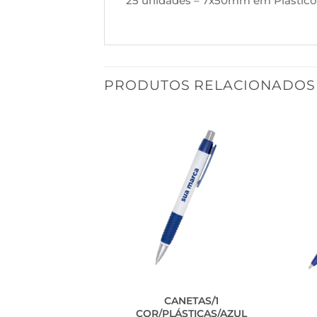
25 unidades – 7x50mm em Plástico –
PRODUTOS RELACIONADOS
CANETAS/1
ECOLÓGICAS
COR/PLÁSTICAS/AZUL