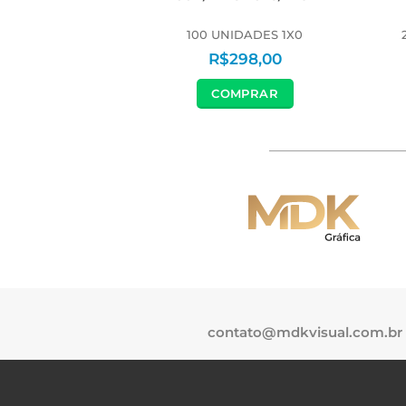
S EM PAPELÃO
100 UNIDADES 1X0
05,90
R$
298,00
PRAR
COMPRAR
contato@mdkvisual.com.br