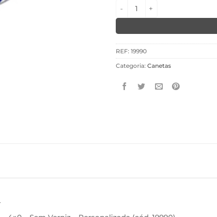
Canetas modernas quantid
REF:
19990
Categoria:
Canetas
L