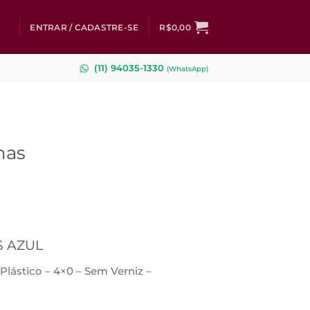
ENTRAR / CADASTRE-SE
R$
0,00
(11) 94035-1330
(
WhatsApp)
nas
 AZUL
lástico – 4×0 – Sem Verniz –